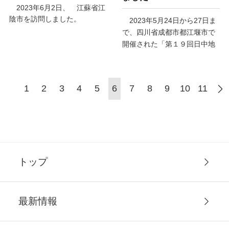
2023
年
6
月
2
日、 江蘇省江
陰市を訪問しました。
2023
年
5
月
24
日から
27
日ま
で、四川省成都市都江堰市で
開催された「第１９回日中地
域間交流推進セミナー」に参
加しました。
1
2
3
4
5
6
7
8
9
10
11
トップ
最新情報