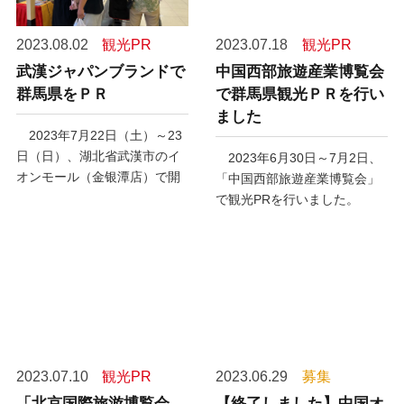
2023.08.02
観光PR
2023.07.18
観光PR
武漢ジャパンブランドで
中国西部旅遊産業博覧会
群馬県をＰＲ
で群馬県観光ＰＲを行い
ました
2023
年
7
月
22
日（土）～
23
日（日）、
湖北省武漢市のイ
2023
年
6
月
30
日～
7
月
2
日、
オンモール（金银潭店）で開
「中国西部旅遊産業博覧会」
催された観光展・武漢ジャパ
で
観光
PR
を行いました。
ンブランドに出展し、本県の
観光
PR
などを行いました。
2023.07.10
観光PR
2023.06.29
募集
「北京国際旅游博覧会
【終了しました】中国オ