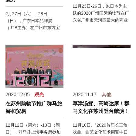
12月23日-26日，以日本为主
题的2020广州国际购物节在广
2月27日（六）、28日
东省广州市天河区最大的商业
（日），广东日本品牌展
设施——正佳广场内举行。伴
（JTB主办）在广州市东方宝
随着日本文化的多样展示，出
泰购物广场内举行。群马县也
门过圣诞节的年轻人以及家庭
参加了本次活动。本活动旨在
亲子消费者为会场带来了活跃
推广日本品牌、宣传日本文
的气氛。
化、日本产品的安全品质，并
正在中国各地开展。
2020.12.05
观光
2020.11.17
其他
在苏州购物节推广群马旅
草津汤揉、高崎达摩！群
游和贸易
马文化在苏州登台献演！
12月12日（周六）-13日（周
11月16日、”2020首届长三角
日），群马县上海事务所参加
戏曲、曲艺文化艺术周暨中日