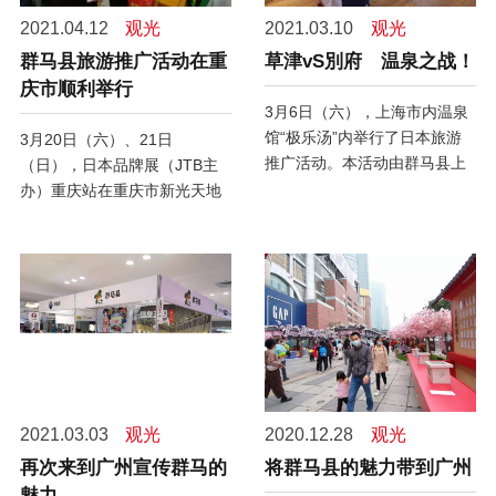
2021.04.12
观光
2021.03.10
观光
群马县旅游推广活动在重
草津vS別府 温泉之战！
庆市顺利举行
3月6日（六），上海市内温泉
馆“极乐汤”内举行了日本旅游
3月20日（六）、21日
推广活动。本活动由群马县上
（日），日本品牌展（JTB主
海事务所联合大分县上海事务
办）重庆站在重庆市新光天地
所共同参加，以“温泉对决”为
购物中心内成功举办，群马县
主题，以草津温泉与别府温泉
借此活动，为本县的观光旅游
一争高下的形式实施。
事业，进行了推广宣传。同
时，这也是群马县首次在重庆
开展推广活动。
2021.03.03
观光
2020.12.28
观光
再次来到广州宣传群马的
将群马县的魅力带到广州
魅力