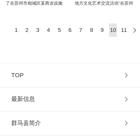
了在苏州市相城区某商业设施
地方文化艺术交流活动“在苏州
区的日本商品购物节。
市相城区成功举办，该区是中
日地方发展合作示范区之一
（全中国仅有6个），在经济、
1
2
3
4
5
6
7
8
9
10
11
文化领域与日本皆有广泛的交
流。
TOP
最新信息
群马县简介